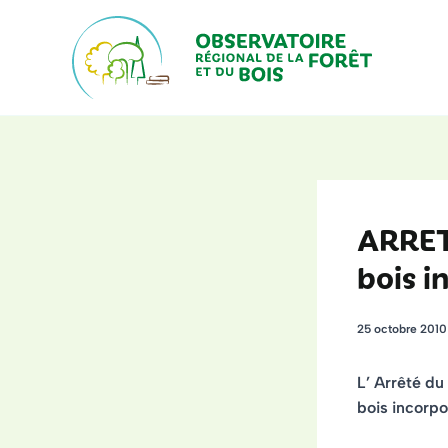
Aller
au
contenu
ARRET
bois i
25 octobre 201
L’ Arrêté d
bois incorpo