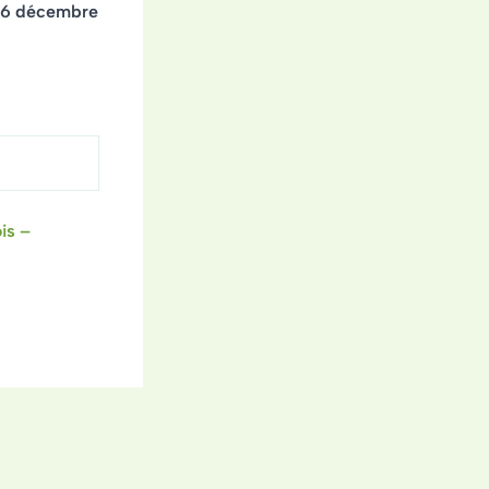
 26 décembre
is –