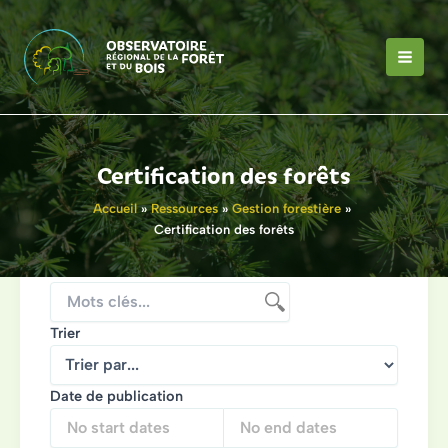
Aller
au
contenu
MAI
MEN
Certification des forêts
Accueil
Ressources
Gestion forestière
Certification des forêts
Rechercher
Trier
Date de publication