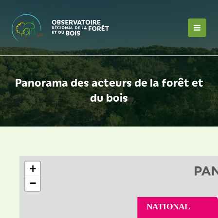
Aller
au
contenu
MAI
MEN
Panorama des acteurs de la forêt et
du bois
+
−
NATIONAL