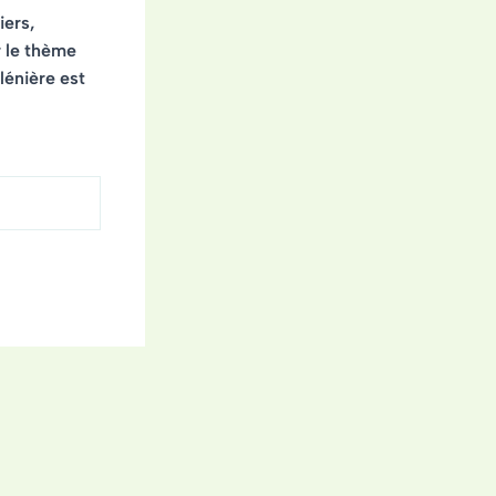
iers,
r le thème
lénière est