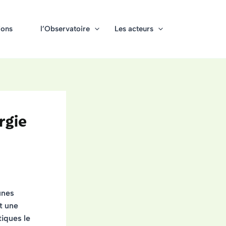
ions
l’Observatoire
Les acteurs
rgie
unes
t une
tiques
le