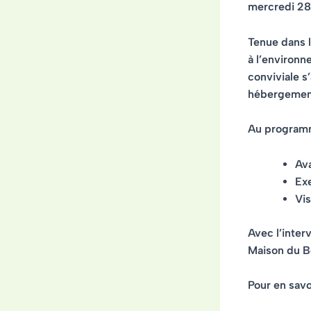
mercredi
28
Tenue dans l
à l’environn
conviviale s
hébergement
Au program
Av
Ex
Vis
Avec l’inte
Maison du B
Pour en savoi