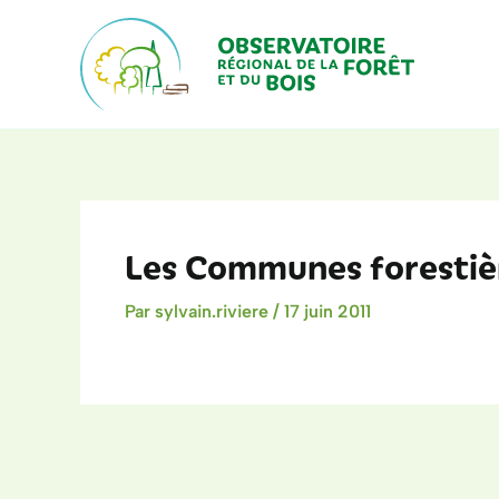
Aller
au
contenu
Les Communes forestièr
Par
sylvain.riviere
/
17 juin 2011