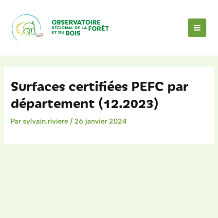
Aller
au
contenu
MAI
MEN
Surfaces certifiées PEFC par
département (12.2023)
Par
sylvain.riviere
/
26 janvier 2024