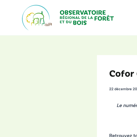
Aller
au
contenu
Cofor 
22 décembre 2
Le numéro
Retrouvez t