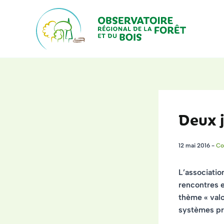
Aller
au
contenu
Deux 
12 mai 2016
-
Co
L’associati
rencontres
e
thème « valo
systèmes pr