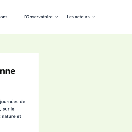
ions
l’Observatoire
Les acteurs
enne
journées de
e,
sur le
 nature et