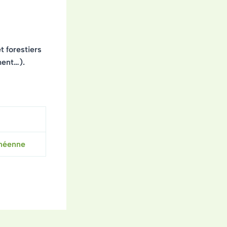
 forestiers
ment…).
anéenne