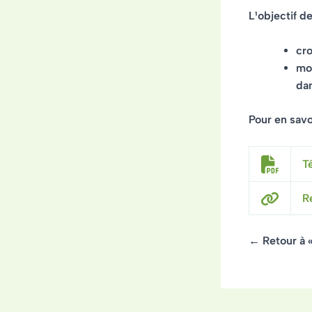
L¹objectif de
cro
mon
dan
Pour en savoi
T
R
← Retour à 