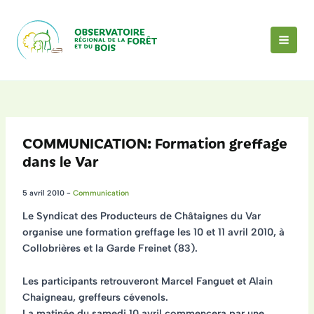
Aller
au
contenu
MAI
MEN
COMMUNICATION: Formation greffage
dans le Var
5 avril 2010
-
Communication
Le Syndicat des Producteurs de Châtaignes du Var
organise une
formation greffage les 10 et 11 avril 2010, à
Collobrières et la Garde Freinet (83)
.
Les participants retrouveront Marcel Fanguet et Alain
Chaigneau, greffeurs cévenols.
La matinée du samedi 10 avril commencera par une