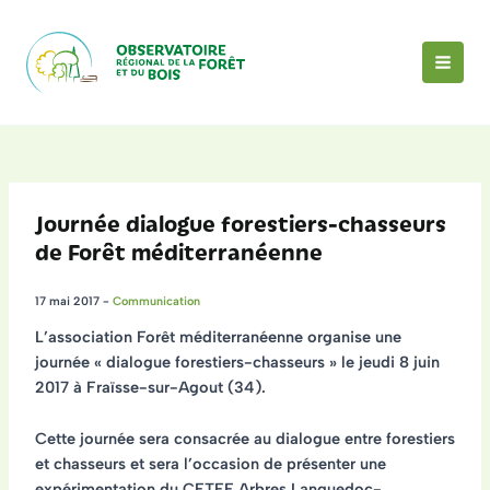
Aller
au
contenu
MAI
MEN
Journée dialogue forestiers-chasseurs
de Forêt méditerranéenne
17 mai 2017
-
Communication
L’association Forêt méditerranéenne organise une
journée « dialogue forestiers-chasseurs »
le jeudi
8 juin
2017
à Fraïsse-sur-Agout (34).
Cette journée sera consacrée au dialogue entre forestiers
et chasseurs et sera l’occasion de présenter une
expérimentation du CETEF Arbres Languedoc-