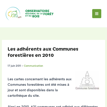
Aller
au
contenu
MAI
MEN
Les adhérents aux Communes
forestières en 2010
17 juin 2011
-
Communication
Les cartes concernant
les adhérents aux
Communes forestières
ont été mises à
jour et sont disponibles dans la
cartothèque du site.
Ainsi en 2010,
621 communes ont adhéré
aux différentes