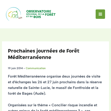
Aller
au
contenu
MAI
MEN
Prochaines journées de Forêt
Méditerranéenne
19 juin 2014
-
Communication
Forêt Méditerranéenne organise
deux journées de visite
et d¹échanges les 26 et 27 juin prochains
dans la réserve
naturelle de Sainte-Lucie, le massif de Fontfroide et la
forêt de Bages (Aude).
Organisées sur le thème « Concilier risque incendie et
autres enjeux de la forêt méditerranéenne ? », ces