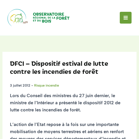
Aller
au
contenu
MAI
MEN
DFCI – Dispositif estival de lutte
contre les incendies de forêt
3 juillet 2012
-
Risque incendie
Lors du Conseil des ministres du 27 juin dernier, le
ministre de l’Intérieur a présenté le dispositif 2012 de
lutte contre les incendies de forêt.
L’action de l’Etat repose à la fois sur une
importante
mobilisation de moyens terrestres et aériens
en renfort
des moyens des services départementaux d’incendie et