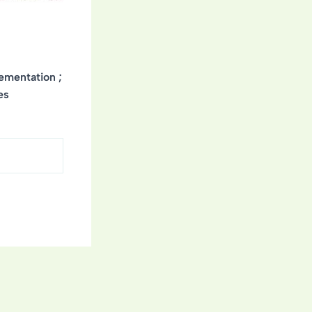
lementation ;
es