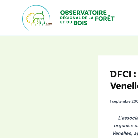
Aller
au
contenu
DFCI :
Venell
1 septembre 20
L’associ
organise u
Venelles,
ay