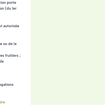
tion porte
ion (du 1er
st autorisée
e ou de la
es fruitiers ;
 de
ogations
aire