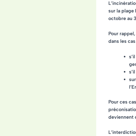
L’incinérati
sur la plage
octobre au 3
Pour rappel, 
dans les cas
s’i
ges
s’i
sur
l’E
Pour ces cas
préconisatio
deviennent 
L’interdicti