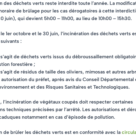
on des déchets verts reste interdite
toute l’année. La modifica
 horaire de brûlage pour les cas dérogatoires à cette interdict
0 juin), qui devient
5h00 – 11h00
, au lieu de 10h00 – 15h30.
le 1er octobre et le 30 juin, l’incinération des déchets verts e
 suivants :
l s’agit de déchets verts issus du débroussaillement obligatoir
tion forestière ;
l s’agit de résidus de taille des oliviers, mimosas et autres arbr
 autorisation du préfet, aprés avis du Conseil Départemental
nvironnement et des Risques Sanitaires et Technologiques.
, l’incinération de végétaux coupés doit respecter certaines
ns techniques précisées par l’arrêté. Les autorisations et dér
caduques notamment en cas d’épisode de pollution.
on de brûler les déchets verts est en conformité avec la
circul