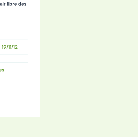
air libre des
 19/11/12
es