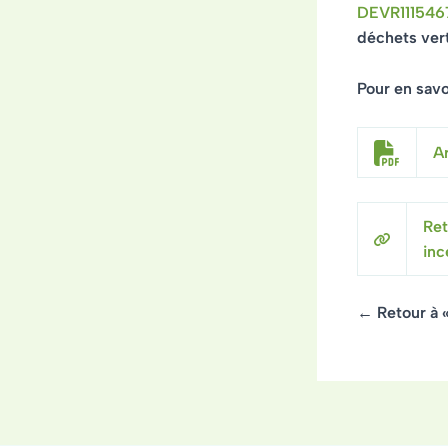
DEVR111546
déchets vert
Pour en savoi
Ar
Ret
inc
← Retour à 