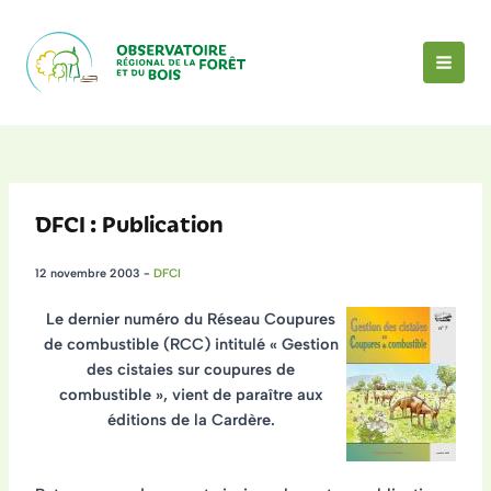
Aller
au
contenu
MAI
MEN
DFCI : Publication
12 novembre 2003
-
DFCI
Le dernier numéro du Réseau Coupures
de combustible (RCC) intitulé
« Gestion
des cistaies sur coupures de
combustible »
, vient de paraître aux
éditions de la Cardère.