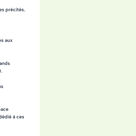
es précités.
es aux
rands
.
us
pace
dédié à ces