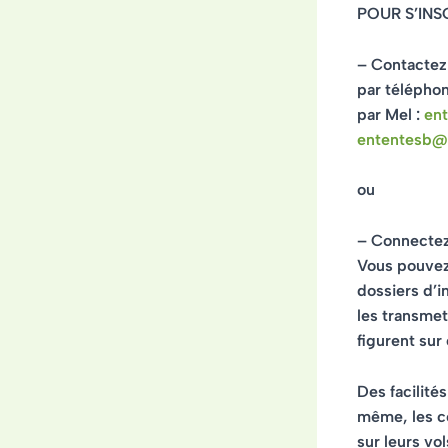
POUR S’INSC
– Contactez 
par télépho
par Mel :
en
ententesb@
ou
– Connectez
Vous pouvez
dossiers d’i
les transmet
figurent su
Des facilité
même, les co
sur leurs vol