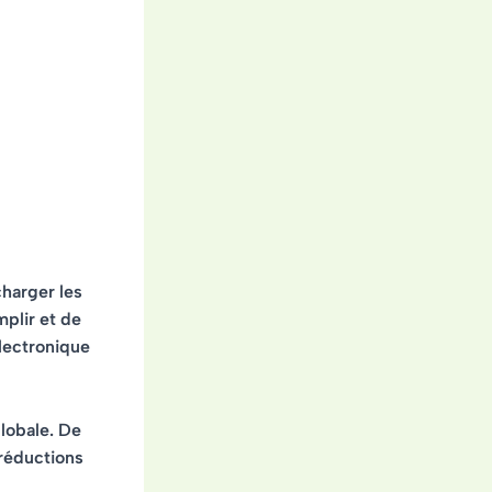
harger les
mplir et de
électronique
globale. De
 réductions