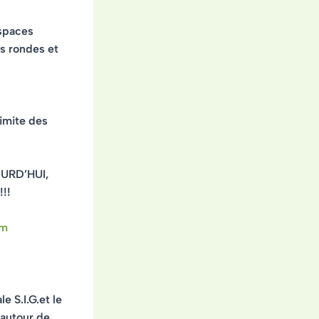
espaces
es rondes et
limite des
URD’HUI,
!!
om
e S.I.G.et le
 autour de