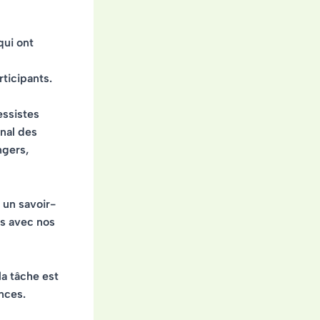
qui ont
rticipants.
essistes
onal des
ngers,
 un savoir-
es avec nos
la tâche est
nces.