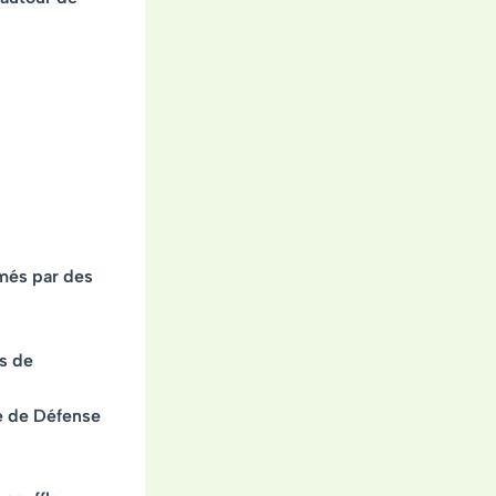
imés par des
es de
e de Défense