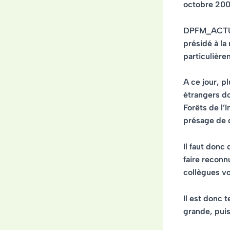
octobre 200
DPFM_ACTU v
présidé à la
particulière
A ce jour, p
étrangers do
Forêts de l’
présage de d
Il faut donc
faire reconn
collègues vo
Il est donc 
grande, puis