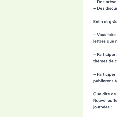
– Des prése
– Des discus
Enfin et grâ
– Vous faire
lettres que 
– Participer
thèmes de ce
– Participe
publierons t
Que dire de 
Nouvelles Te
journées :