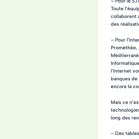
– Pour le S.
Toute l’équi
collaborent 
des réalisat
– Pour l’Int
Prométhée, 
Méditerranée
Informatiqu
l’Internet v
banques de d
encore la co
Mais ce n’es
technologies
long des ren
– Des table