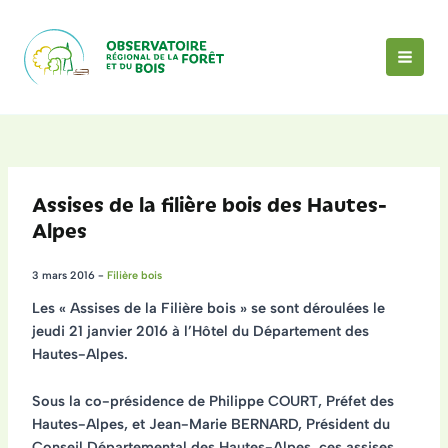
Aller
au
contenu
MAI
MEN
Assises de la filière bois des Hautes-
Alpes
3 mars 2016
-
Filière bois
Les
« Assises de la Filière bois » se sont déroulées le
jeudi 21 janvier 2016 à l’Hôtel du Département des
Hautes-Alpes.
Sous la co-présidence de Philippe COURT, Préfet des
Hautes-Alpes, et Jean-Marie BERNARD, Président du
Conseil Départemental des Hautes-Alpes, ces assises