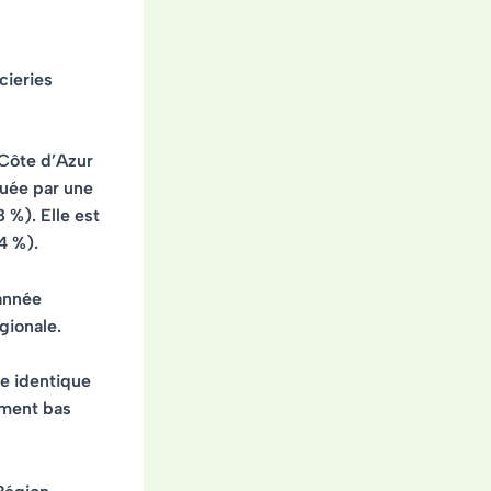
cieries
Côte d’Azur
quée par une
 8 %)
. Elle est
 4 %)
.
’année
gionale.
me identique
ement bas