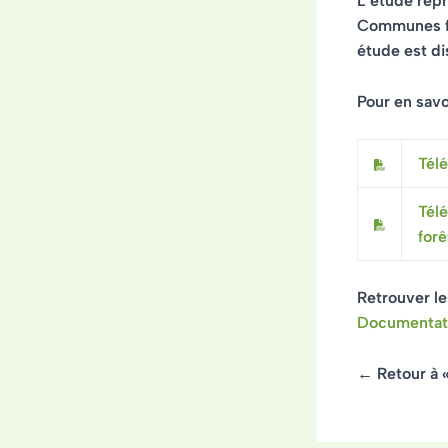
L’étude rep
Communes f
étude est di
Pour en savoi
Tél
Télé
for
Retrouver le
Documentatio
← Retour à 