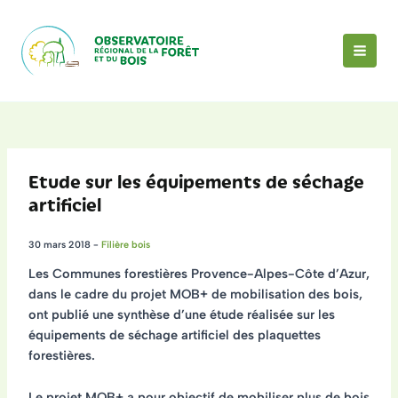
Aller
au
contenu
MAI
MEN
Etude sur les équipements de séchage
artificiel
30 mars 2018
-
Filière bois
Les Communes forestières Provence-Alpes-Côte d’Azur,
dans le cadre du projet MOB+ de mobilisation des bois,
ont publié une synthèse d’une étude réalisée sur les
équipements de séchage artificiel des plaquettes
forestières.
Le projet MOB+ a pour objectif de mobiliser plus de bois