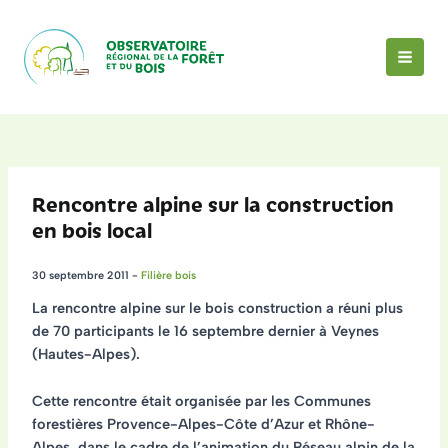
Aller
au
contenu
MAI
MEN
Rencontre alpine sur la construction
en bois local
30 septembre 2011
-
Filière bois
La rencontre alpine sur le bois construction a réuni
plus
de 70 participants
le 16 septembre dernier à Veynes
(Hautes-Alpes).
Cette rencontre était organisée par les Communes
forestières Provence-Alpes-Côte d’Azur et Rhône-
Alpes, dans le cadre de l’animation du Réseau alpin de la