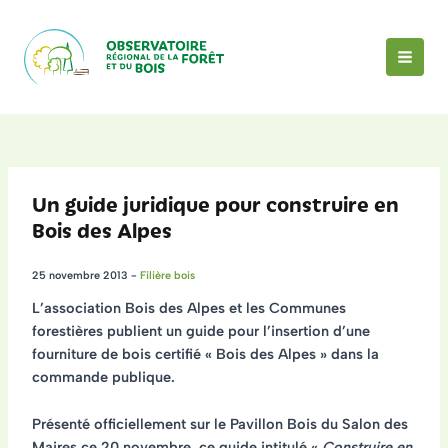
Aller
au
contenu
MAI
MEN
Un guide juridique pour construire en
Bois des Alpes
25 novembre 2013
-
Filière bois
L’association Bois des Alpes et les Communes
forestières publient un
guide pour l’insertion d’une
fourniture de bois certifié « Bois des Alpes » dans la
commande publique
.
Présenté officiellement sur le Pavillon Bois du Salon des
Maires ce 20 novembre, ce guide intitulé «
Construire en