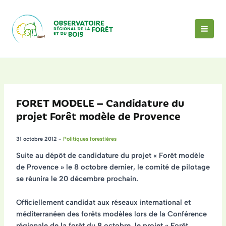
Aller
au
contenu
MAI
MEN
FORET MODELE – Candidature du
projet Forêt modèle de Provence
31 octobre 2012
-
Politiques forestières
Suite au dépôt de candidature du projet « Forêt modèle
de Provence » le 8 octobre dernier, le comité de pilotage
se réunira le 20 décembre prochain.
Officiellement candidat aux réseaux international et
méditerranéen des forêts modèles lors de la Conférence
régionale de la forêt du 8 octobre, le projet « Forêt