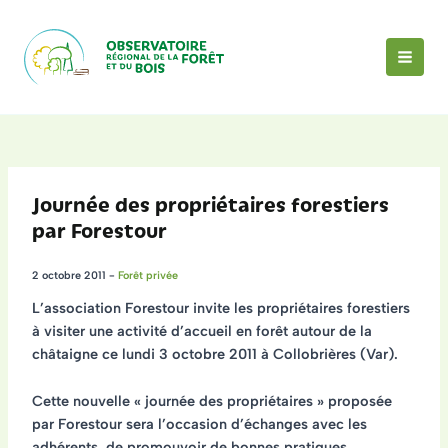
Aller
au
contenu
MAI
MEN
Journée des propriétaires forestiers
par Forestour
2 octobre 2011
-
Forêt privée
L’association Forestour invite les propriétaires forestiers
à visiter une activité d’
accueil en forêt autour de la
châtaigne
ce lundi
3 octobre 2011 à Collobrières (Var)
.
Cette
nouvelle « journée des propriétaires »
proposée
par Forestour sera l’occasion d’échanges avec les
adhérents, de promouvoir de bonnes pratiques