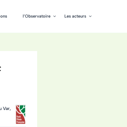
ions
l’Observatoire
Les acteurs
t
u Var,