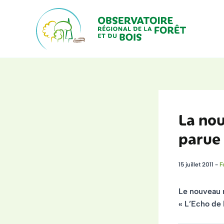
Aller
au
contenu
La nou
parue
15 juillet 2011
-
F
Le nouveau n
« L’Echo de 