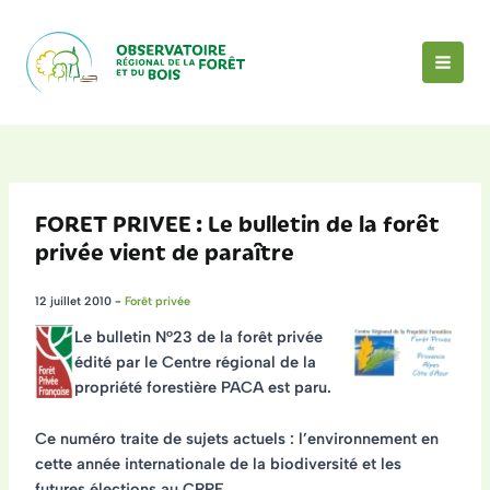
Aller
au
contenu
MAI
MEN
FORET PRIVEE : Le bulletin de la forêt
privée vient de paraître
12 juillet 2010
-
Forêt privée
Le bulletin N°23 de la forêt privée
édité par le Centre régional de la
propriété forestière PACA est paru.
Ce numéro traite de sujets actuels : l’environnement en
cette
année internationale de la biodiversité
et les
futures élections au CRPF
.