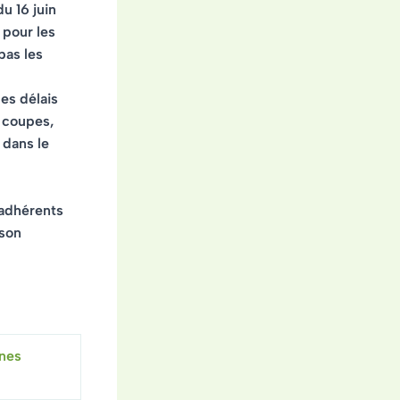
u 16 juin
 pour les
 pas les
les délais
s coupes,
 dans le
 adhérents
 son
unes