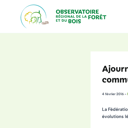
Aller
au
contenu
Ajour
comm
4 février 2016
-
La Fédératio
évolutions l