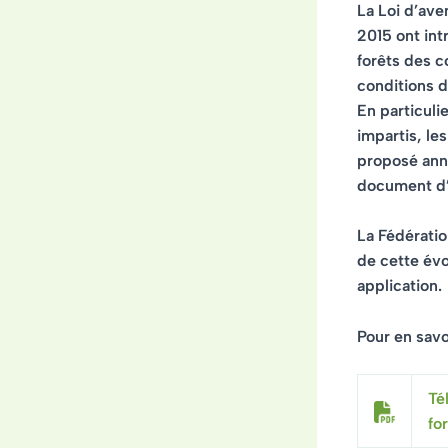
La Loi d’aven
2015 ont int
forêts des co
conditions 
En particuli
impartis, les
proposé annu
document d’
La Fédérati
de cette évo
application.
Pour en savoi
Té
fo