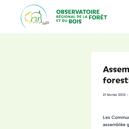
Aller
au
contenu
Assem
forest
21 février 2012
-
Les Commune
assemblée gé