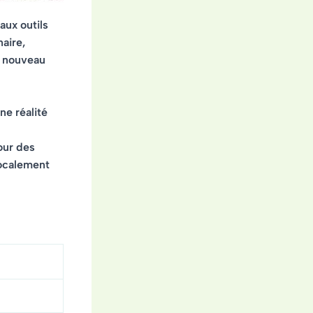
aux outils
aire,
du nouveau
ne réalité
our des
localement