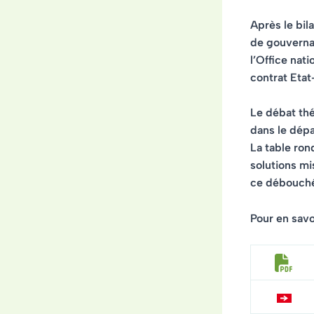
Après le bil
de gouverna
l’Office nat
contrat Eta
Le débat th
dans le dép
La table ron
solutions mi
ce débouch
Pour en savoi