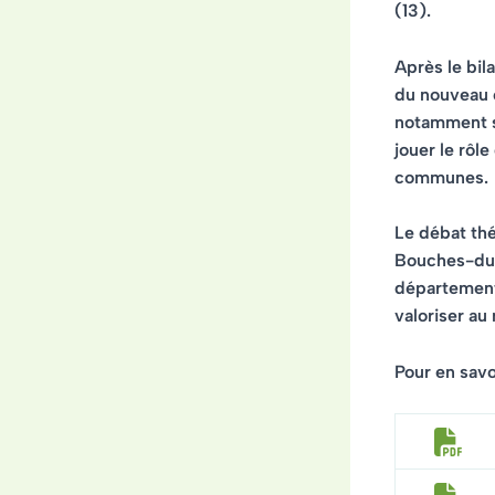
(13)
.
Après le bil
du nouveau 
notamment s
jouer le rôle
communes.
Le débat th
Bouches-du-
département 
valoriser au
Pour en savoi