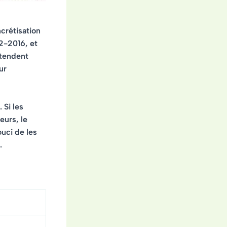
crétisation
2-2016, et
ntendent
ur
. Si les
eurs, le
uci de les
.