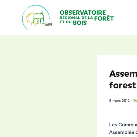
Aller
au
contenu
Assem
forest
8 mars 2012
-
Fo
Les Commune
Assemblée G