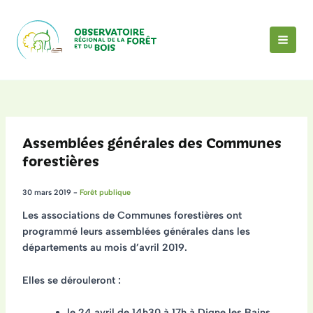
Aller
au
contenu
MAI
MEN
Assemblées générales des Communes
forestières
30 mars 2019
-
Forêt publique
Les associations de Communes forestières ont
programmé leurs
assemblées générales
dans les
départements au mois d’avril 2019.
Elles se dérouleront :
le 24 avril de 14h30 à 17h à Digne les Bains