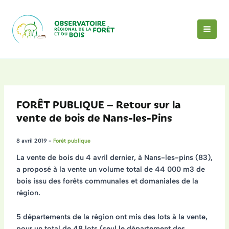
Aller
au
contenu
MAI
MEN
FORÊT PUBLIQUE – Retour sur la
vente de bois de Nans-les-Pins
8 avril 2019
-
Forêt publique
La vente de bois du 4 avril dernier, à Nans-les-pins (83),
a proposé à la vente un
volume total de 44 000 m3
de
bois issu des forêts communales et domaniales de la
région.
5 départements de la région ont mis des lots à la vente,
pour un total de 48 lots (seul le département des