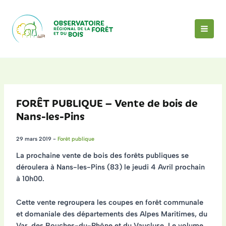
Aller
au
contenu
MAI
MEN
FORÊT PUBLIQUE – Vente de bois de
Nans-les-Pins
29 mars 2019
-
Forêt publique
La prochaine vente de bois des forêts publiques se
déroulera à Nans-les-Pins (83) le
jeudi 4 Avril prochain
à 10h00.
Cette vente regroupera les
coupes en forêt communale
et domaniale
des départements des Alpes Maritimes, du
Var, des Bouches-du-Rhône et du Vaucluse. Le volume