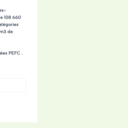
es-
de
108 660
catégories
 m3 de
fiées PEFC
.