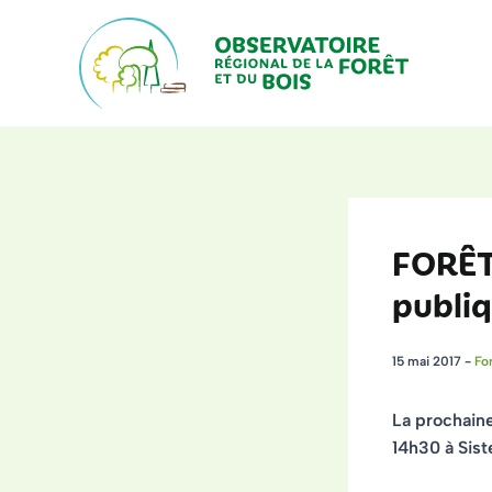
Aller
au
contenu
FORÊT
publiq
15 mai 2017
-
Fo
La prochaine
14h30 à
Sis