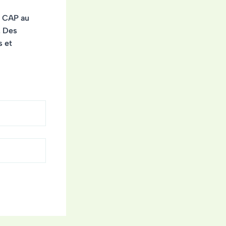
u CAP au
. Des
s et