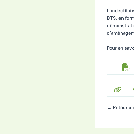
L’objectif d
BTS, en form
démonstratio
d’aménageme
Pour en savoi
← Retour à 