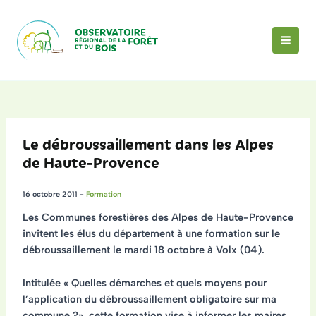
Aller
au
contenu
MAI
MEN
Le débroussaillement dans les Alpes
de Haute-Provence
16 octobre 2011
-
Formation
Les Communes forestières des Alpes de Haute-Provence
invitent les élus du département à une
formation sur le
débroussaillement
le mardi
18 octobre à Volx (04)
.
Intitulée «
Quelles démarches et quels moyens pour
l’application du débroussaillement obligatoire sur ma
commune ?
», cette formation vise à informer les maires