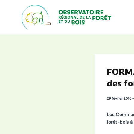
Aller
au
contenu
FORMA
des f
29 février 2016
Les Commune
forêt-bois
à 