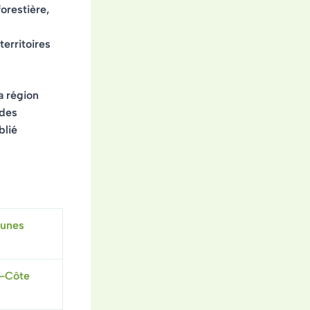
orestière,
territoires
a région
 des
blié
munes
s-Côte