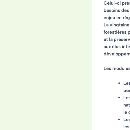
Celui-ci pré
besoins des 
enjeu en rég
La vingtain
forestières 
et la préser
aux élus int
développemen
Les modules 
Le
peu
Les
nat
le 
Le
les