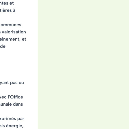
ntes et
tières à
e communes
 valorisation
leinement, et
 de
ayant pas ou
vec l’Office
munale dans
xprimés par
bois énergie,