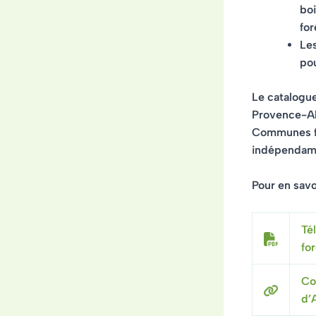
boi
for
Les
pou
Le catalogu
Provence-Al
Communes for
indépendamm
Pour en savoi
Té
fo
Co
d’