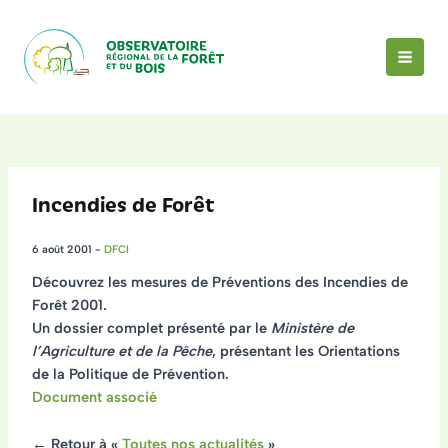
Aller
au
contenu
MAI
MEN
Incendies de Forêt
6 août 2001
-
DFCI
Découvrez les mesures de
Préventions des Incendies de
Forêt 2001
.
Un dossier complet présenté par le
Ministère de
l’Agriculture et de la Pêche
, présentant les Orientations
de la Politique de Prévention.
Document associé
← Retour à «
Toutes nos actualités
»