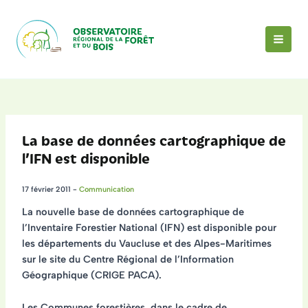
Aller
au
contenu
MAI
MEN
La base de données cartographique de
l’IFN est disponible
17 février 2011
-
Communication
La
nouvelle base de données cartographique de
l’Inventaire Forestier National (IFN) est disponible
pour
les départements du
Vaucluse
et des
Alpes-Maritimes
sur le site du Centre Régional de l’Information
Géographique (CRIGE PACA).
Les
Communes forestières
, dans le cadre de