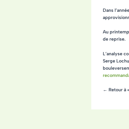
Dans l’année
approvisionn
Au printemp
de reprise.
L’analyse c
Serge Lochu 
bouleversem
recommanda
← Retour à 