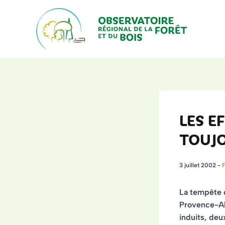
Aller
au
contenu
LES E
TOUJ
3 juillet 2002
-
F
La tempête d
Provence-Alp
induits, deu