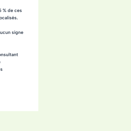
85 % de ces
ocalisés.
aucun signe
nsultant
e
es