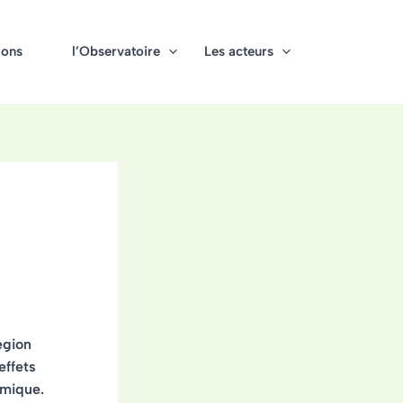
ions
l’Observatoire
Les acteurs
égion
effets
omique.