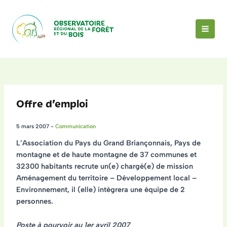
Aller
au
contenu
MAI
MEN
Offre d’emploi
5 mars 2007
-
Communication
L’Association du Pays du Grand Briançonnais, Pays de
montagne et de haute montagne de 37 communes et
32300 habitants recrute un(e) chargé(e) de mission
Aménagement du territoire – Développement local –
Environnement, il (elle) intègrera une équipe de 2
personnes.
Poste à pourvoir au 1er avril 2007