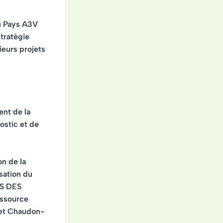
du Pays A3V
stratégie
ieurs projets
ent de la
nostic et de
on de la
isation du
OIS DES
ressource
z et Chaudon-