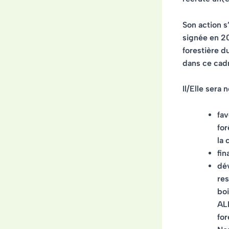
Son action s
signée en 201
forestière d
dans ce cad
Il/Elle sera
fav
for
la 
fin
dév
res
boi
ALP
for