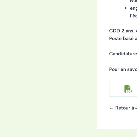
No
eng
l’é
CDD 2 ans, e
Poste basé à
Candidatur
Pour en savoi
← Retour à 