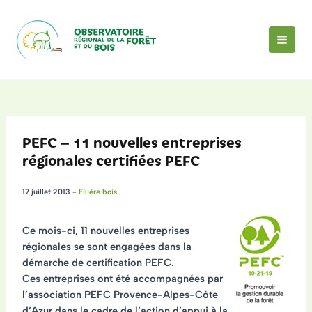
Aller
au
contenu
MAI
MEN
PEFC – 11 nouvelles entreprises
régionales certifiées PEFC
17 juillet 2013
-
Filière bois
Ce mois-ci,
11 nouvelles entreprises
régionales se sont engagées dans la
démarche de certification PEFC
.
Ces entreprises ont été
accompagnées par
l’association PEFC Provence-Alpes-Côte
d’Azur dans le cadre de l’action d’appui à la