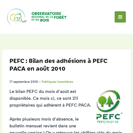
Aller
au
contenu
MAI
MEN
PEFC : Bilan des adhésions à PEFC
PACA en août 2010
17 septembre 2010
-
Politiques forestières
Le bilan PEFC du mois d’août est
disponible. Ce mois ci, ce sont 211
propriétaires qui adhèrent à PEFC PACA.
Après plusieurs mois d’absence, le
bulletin mensuel revient dans une
nouvelle version ! On y retrouve les chiffres clés du mois