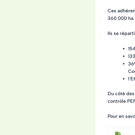
Ces adhéren
360 000 ha
.
Ils se répart
154
133
369
Co
l’E
Du côté des 
contrôle PEF
Pour en savoi