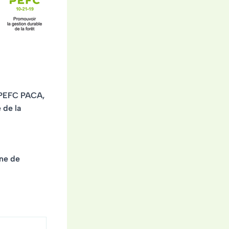
e PEFC PACA,
 de la
îne de