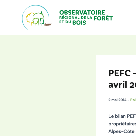
Aller
au
contenu
PEFC –
avril 
2 mai 2014
-
Pol
Le bilan PEF
propriétaire
Alpes-Côte 