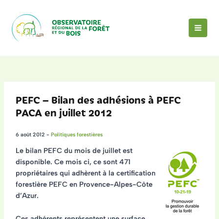
Aller
au
contenu
MAI
MEN
PEFC – Bilan des adhésions à PEFC
PACA en juillet 2012
6 août 2012
-
Politiques forestières
Le bilan PEFC du mois de juillet est
disponible. Ce mois ci, ce sont 471
propriétaires qui adhèrent à la certification
forestière PEFC en Provence-Alpes-Côte
d’Azur.
Ces adhérents représentent une
surface