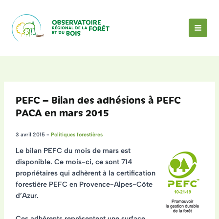
Aller
au
contenu
MAI
MEN
PEFC – Bilan des adhésions à PEFC
PACA en mars 2015
3 avril 2015
-
Politiques forestières
Le bilan PEFC du mois de mars est
disponible. Ce mois-ci, ce sont 714
propriétaires qui adhèrent à la certification
forestière PEFC en Provence-Alpes-Côte
d’Azur.
Ces adhérents représentent une
surface