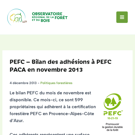
Aller
au
contenu
MAI
MEN
PEFC – Bilan des adhésions à PEFC
PACA en novembre 2013
4 décembre 2013
-
Politiques forestières
Le bilan PEFC du mois de novembre est
disponible. Ce mois-ci, ce sont 599
propriétaires qui adhèrent à la certification
forestière PEFC en Provence-Alpes-Côte
d’Azur.
Ces adhérents représentent une
surface