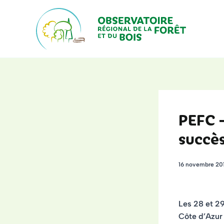
Aller
au
contenu
PEFC –
succè
16 novembre 20
Les 28 et 2
Côte d’Azur 