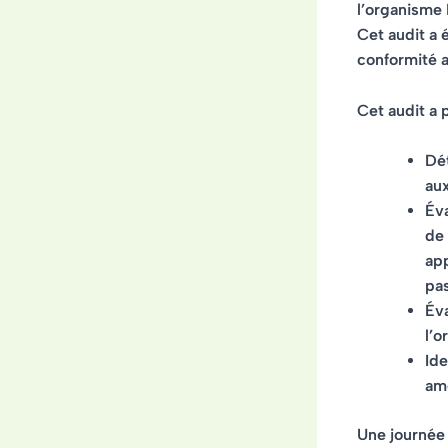
l’organism
Cet audit a 
conformité 
Cet audit a p
Dé
aux
Éva
de 
app
pas
Év
l’o
Ide
amé
Une journée 