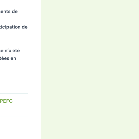
ments de
s
icipation de
e n’a été
tées en
e PEFC