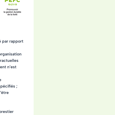
 par rapport
organisation
ractuelles
ent n’est
e
pécifiés ;
’être
orestier