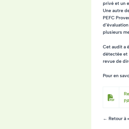
privé et un e
Une autre d
PEFC Proven
d’évaluatio
plusieurs me
Cet audit a 
détectée et 
revue de dir
Pour en savoi
Re
P
← Retour à 