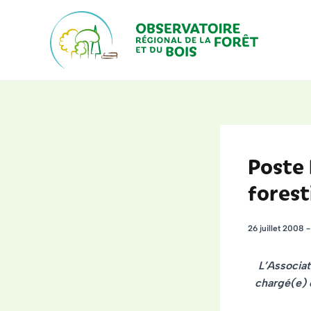
Aller
au
contenu
Poste
forest
26 juillet 2008
L’Associat
chargé(e) 