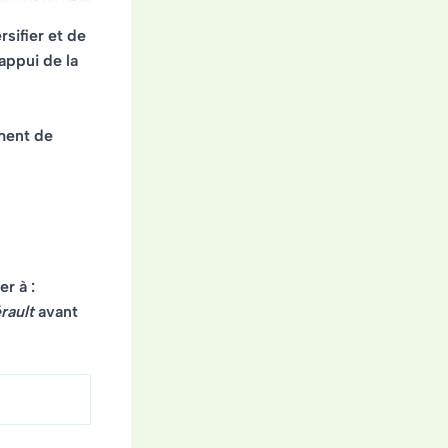
sifier et de
appui de la
ment de
r à :
rault
avant